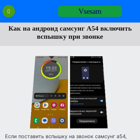
Перейти
Vsesam
к
содержанию
Как на андроид самсунг А54 включить
вспышку при звонке
Если поставить вспышку на звонок самсунг а54,