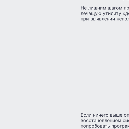
Не лишним шагом при 
лечащую утилиту «до
при выявлении непол
Если ничего выше оп
восстановлением сис
попробовать програ