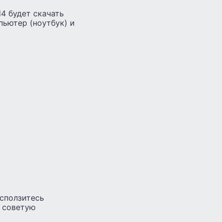
d4 будет скачать
пьютер (ноутбук) и
всползитесь
о советую