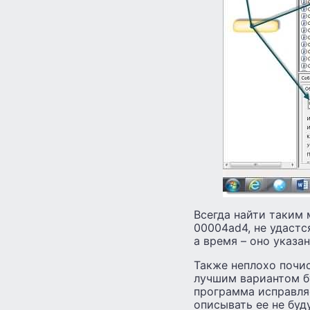
Всегда найти таким м
00004ad4, не удастс
а время – оно указан
Также неплохо почис
лучшим вариантом бу
программа исправляе
описывать ее не буду