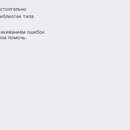
остоятельно
библиотек типа
скакиванием ошибок
лжна помочь.