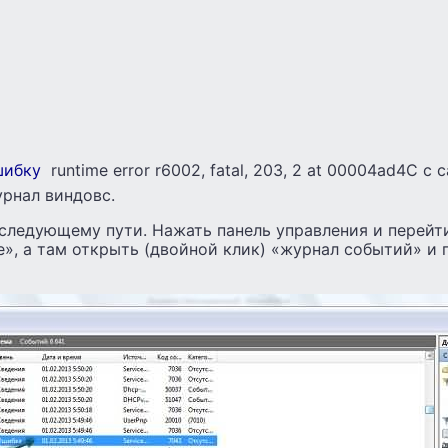
шибку
runtime error r6002, fatal, 203, 2 at 00004ad4С с
урнал виндовс.
следующему пути. Нажать панель управления и перейт
», а там открыть (двойной клик) «журнал событий» и 