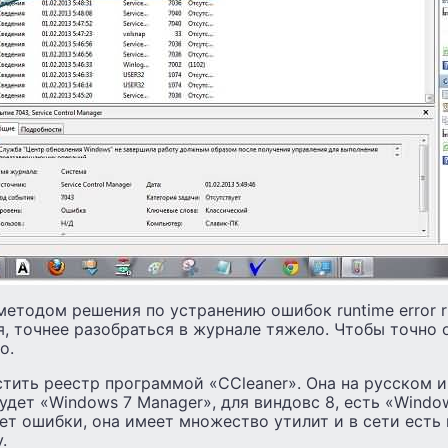
етодом решения по устранению ошибок runtime error r60
я, точнее разобраться в журнале тяжело. Чтобы точно
о.
тить реестр программой «CCleaner». Она на русском и 
дет «Windows 7 Manager», для виндовс 8, есть «Window
т ошибки, она имеет множество утилит и в сети есть 
.