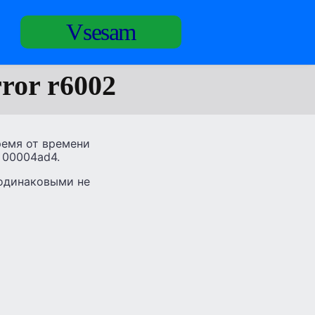
Vsesam
ror r6002
ремя от времени
t 00004ad4.
 одинаковыми не