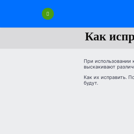
Перейти
к
содержанию
Как испр
При использовании к
выскакивают различны
Как их исправить. 
будут.