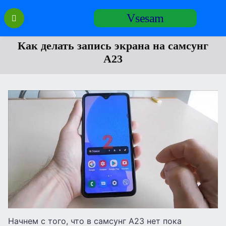
Перейти
Vsesam
к
содержанию
Как делать запись экрана на самсунг
А23
Начнем с того, что в самсунг А23 нет пока