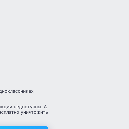
одноклассниках
нкции недоступны. А
есплатно уничтожить