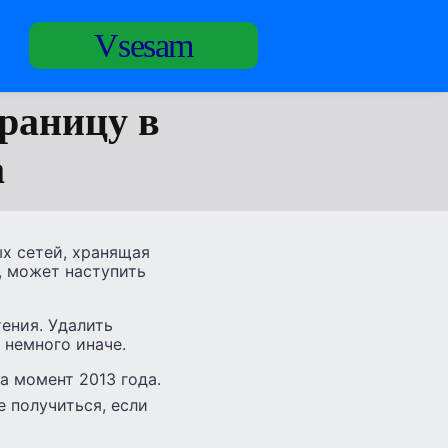
Vsesam
траницу в
а
ых сетей, хранящая
 может наступить
тения. Удалить
 немного иначе.
а момент 2013 года.
е получиться, если