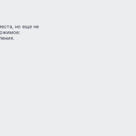
еста, но еще не
ержимое:
ления.