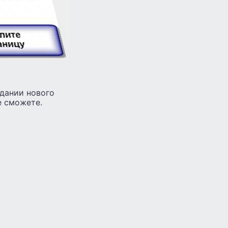
здании нового
е сможете.