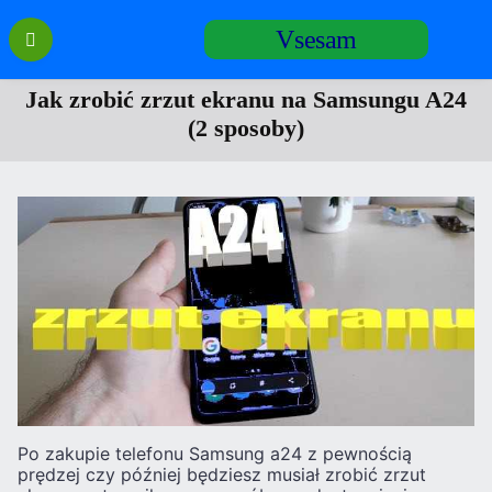
Перейти
Vsesam
к
содержанию
Jak zrobić zrzut ekranu na Samsungu A24
(2 sposoby)
Po zakupie telefonu Samsung a24 z pewnością
prędzej czy później będziesz musiał zrobić zrzut