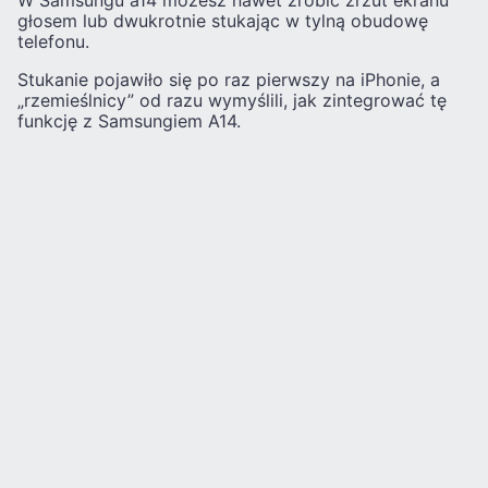
W Samsungu a14 możesz nawet zrobić zrzut ekranu
głosem lub dwukrotnie stukając w tylną obudowę
telefonu.
Stukanie pojawiło się po raz pierwszy na iPhonie, a
„rzemieślnicy” od razu wymyślili, jak zintegrować tę
funkcję z Samsungiem A14.