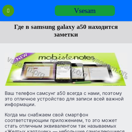
Перейти
Vsesam
к
содержанию
Где в samsung galaxy a50 находится
заметки
Ваш телефон самсунг а50 всегда с нами, поэтому
это отличное устройство для записи всей важной
информации.
Когда мы снабжаем свой смартфон
соответствующим приложением, то это может
стать отличным эквивалентом так называемых
«Желтых карточек» — небольшие самоклеющиеся