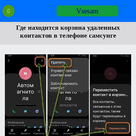
Перейти
Vsesam
к
содержанию
Где находится корзина удаленных
контактов в телефоне самсунге