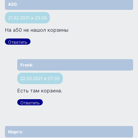
А50
:
21.02.2021 в 23:30
На а50 не нашол корзины
Ответить
Frenk
:
22.02.2021 в 07:35
Есть там корзина.
Ответить
Марго
: