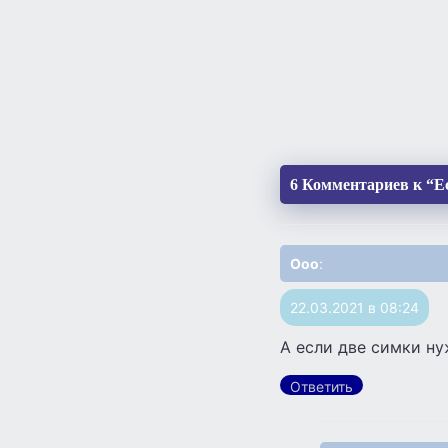
6 Комментариев к “Ес
Ооо
:
22.03.2021 в 08:24
А если две симки ну
Ответить