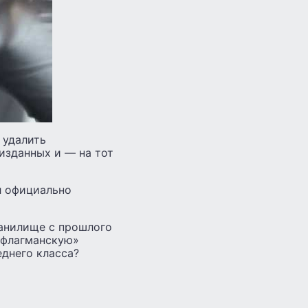
 удалить
изданных и — на тот
л официально
ранилище с прошлого
«флагманскую»
еднего класса?