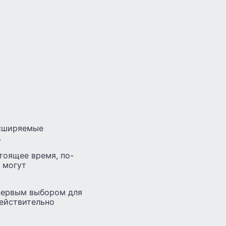
асширяемые
.
тоящее время, по-
 могут
 первым выбором для
действительно