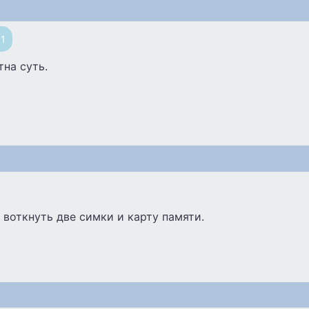
51
тна суть.
к воткнуть две симки и карту памяти.