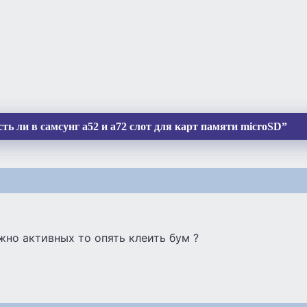
ть ли в самсунг а52 и а72 слот для карт памяти microSD”
жно активных то опять клеить бум ?