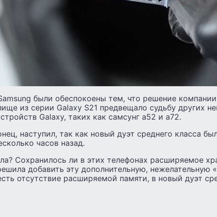
Samsung были обеспокоены тем, что решение компании
ище из серии Galaxy S21 предвещало судьбу других не
тройств Galaxy, таких как самсунг а52 и а72.
нец, наступил, так как новый дуэт среднего класса бы
есколько часов назад.
дела? Сохранилось ли в этих телефонах расширяемое х
 решила добавить эту дополнительную, нежелательную 
есть отсутствие расширяемой памяти, в новый дуэт ср