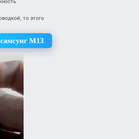
ожность
оводкой, то этого
 самсунг М13