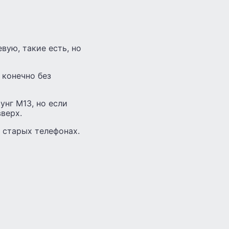
вую, такие есть, но
 конечно без
унг М13, но если
верх.
в старых телефонах.