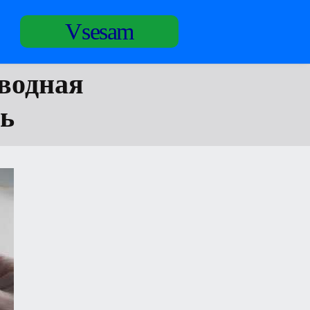
Vsesam
оводная
ть