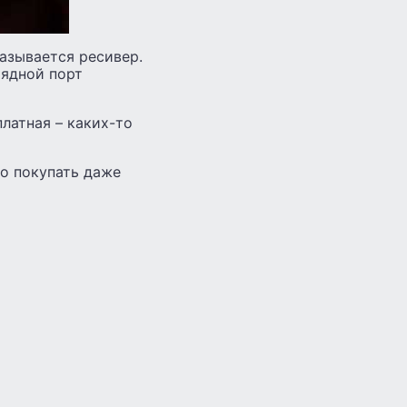
азывается ресивер.
рядной порт
платная – каких-то
но покупать даже