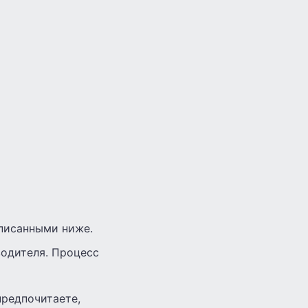
описанными ниже.
водителя. Процесс
предпочитаете,