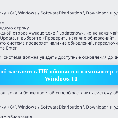
ку «C: \ Windows \ SoftwareDistribution \ Download» и 
te.
ндную строку.
дной строке «wuauclt.exe / updatenow», но не нажимайт
 Update, и выберите «Проверить наличие обновлений».
 что система проверяет наличие обновлений, переключ
е Enter.
, система должна увидеть доступные обновления до д
об заставить ПК обновится компьютер т
Windows 10
ользовали более простой способ заставить систему о
ку «C: \ Windows \ SoftwareDistribution \ Download» и 
нтр обновления.