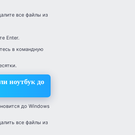
удалите все файлы из
е Enter.
итесь в командную
есятки.
ли ноутбук до
бновится до Windows
удалить все файлы из