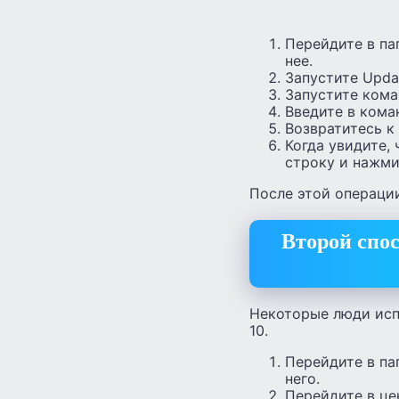
Перейдите в пап
нее.
Запустите Upda
Запустите кома
Введите в коман
Возвратитесь к
Когда увидите,
строку и нажмит
После этой операции
Второй спос
Некоторые люди исп
10.
Перейдите в пап
него.
Перейдите в це