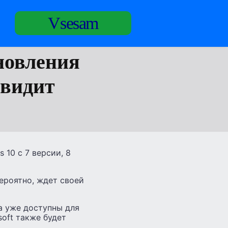
Vsesam
новления
 видит
10 с 7 версии, 8
вероятно, ждет своей
а уже доступны для
soft также будет