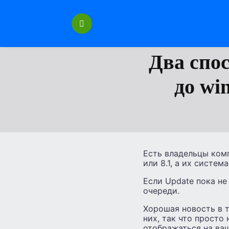
Перейти
к
содержанию
Два спо
до wi
Есть владельцы комп
или 8.1, а их систем
Если Update пока не 
очереди.
Хорошая новость в т
них, так что просто
отображаться на ва