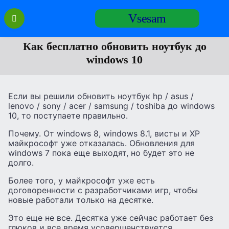
Перейти
Vsesam
к
содержанию
Как бесплатно обновить ноутбук до
windows 10
Если вы решили обновить ноутбук hp / asus /
lenovo / sony / acer / samsung / toshiba до windows
10, то поступаете правильно.
Почему. От windows 8, windows 8.1, висты и XP
майкрософт уже отказалась. Обновления для
windows 7 пока еще выходят, но будет это не
долго.
Более того, у майкрософт уже есть
договоренности с разработчиками игр, чтобы
новые работали только на десятке.
Это еще не все. Десятка уже сейчас работает без
глюков и все время усовершенствуется.