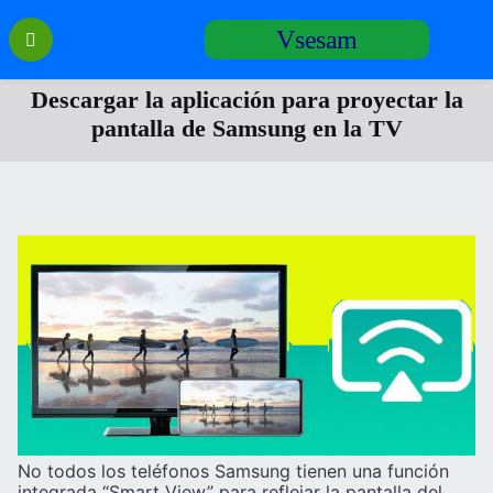
Перейти
Vsesam
к
содержанию
Descargar la aplicación para proyectar la
pantalla de Samsung en la TV
No todos los teléfonos Samsung tienen una función
integrada “Smart View” para reflejar la pantalla del