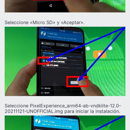
Seleccione «Micro SD» y «Aceptar».
Seleccione PixelExperience_arm64-ab-vndklite-12.0-
20211121-UNOFFICIAL.img para iniciar la instalación.