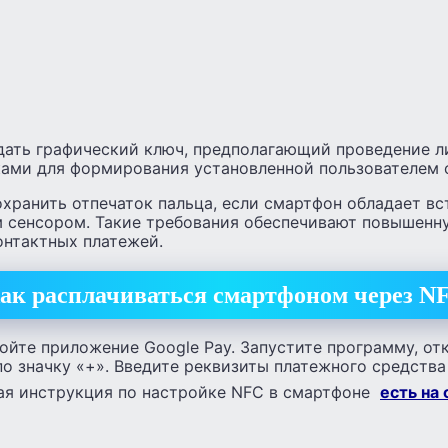
дать графический ключ, предполагающий проведение 
ами для формирования установленной пользователем 
охранить отпечаток пальца, если смартфон обладает в
 сенсором. Такие требования обеспечивают повышенн
онтактных платежей.
ак расплачиваться смартфоном через N
ойте приложение Google Pay. Запустите программу, от
о значку «+». Введите реквизиты платежного средства
ая инструкция по настройке NFC в смартфоне
есть на 