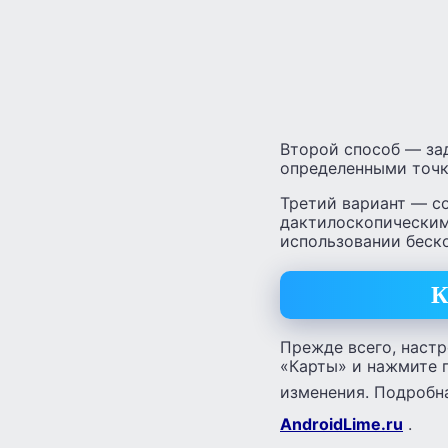
Второй способ — за
определенными точк
Третий вариант — с
дактилоскопическим
использовании беск
К
Прежде всего, настр
«Карты» и нажмите п
изменения. Подробн
AndroidLime.ru
.