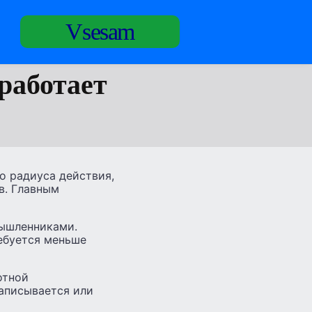
Vsesam
работает
о радиуса действия,
в. Главным
мышленниками.
ебуется меньше
отной
записывается или