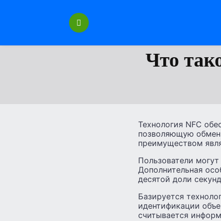
Перейти
к
содержанию
Что так
Технология NFC обе
позволяющую обмени
преимуществом явля
Пользователи могут
Дополнительная осо
десятой доли секунд
Базируется технолог
идентификации объе
считывается информ