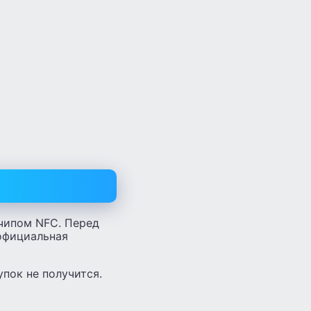
чипом NFC. Перед
 официальная
пок не получится.