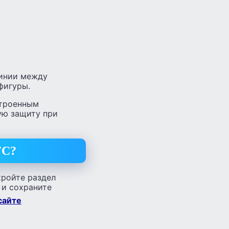
линии между
фигуры.
строенным
ую защиту при
FC?
кройте раздел
 и сохраните
сайте