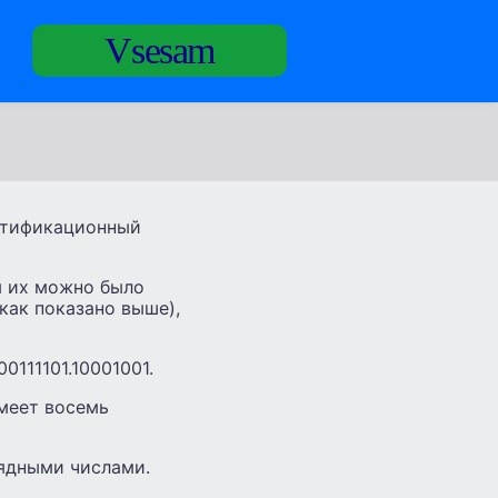
Vsesam
нтификационный
бы их можно было
как показано выше),
0111101.10001001.
имеет восемь
рядными числами.