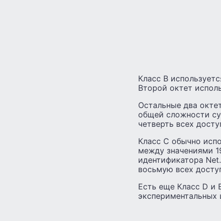
Класс B используетс
Второй октет исполь
Остальные два октет
общей сложности су
четверть всех досту
Класс C обычно исп
между значениями 19
идентификатора Net
восьмую всех доступ
Есть еще Класс D и 
экспериментальных ц