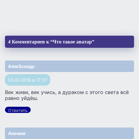
4 Комментариев к “Что такое аватар”
Алек5сандр
:
03.01.2016 в 17:37
Век живи, век учись, а дураком с этого света всё
равно уйдёш.
Ответить
Аноним
: