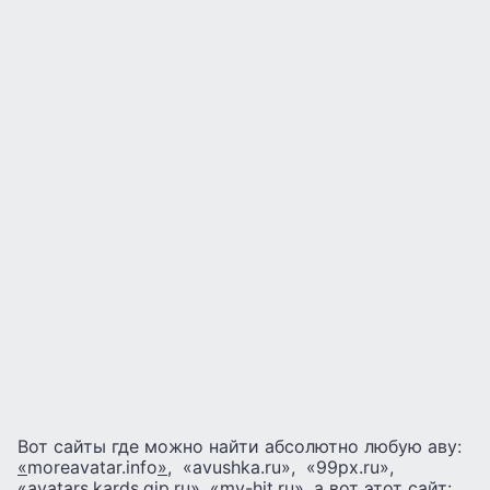
Вот сайты где можно найти абсолютно любую аву:
«
moreavatar.info
»,
«avushka.ru», «99px.ru»,
«avatars.kards.qip.ru», «my-hit.ru», а вот этот сайт: