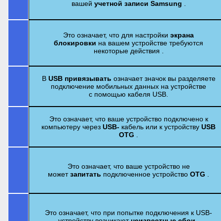
вашей
учетной записи Samsung
.
Это означает, что для настройки
экрана
блокировки
на вашем устройстве требуются
некоторые действия .
В
USB привязывать
означает значок вы разделяете
подключение мобильных данных на устройстве
с помощью кабеля USB.
Это означает, что ваше устройство подключено к
компьютеру через
USB-
кабель или к устройству
USB
OTG
.
Это означает, что ваше устройство не
может
запитать
подключенное устройство
OTG
.
Это означает, что при попытке подключения к USB-
устройству возникают
неизвестные сбои
.