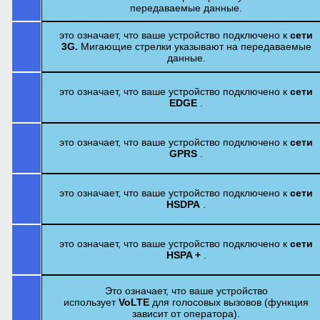
передаваемые данные.
это означает, что ваше устройство подключено к
сети
3G.
Мигающие стрелки указывают на передаваемые
данные.
это означает, что ваше устройство подключено к
сети
EDGE
.
это означает, что ваше устройство подключено к
сети
GPRS
.
это означает, что ваше устройство подключено к
сети
HSDPA
.
это означает, что ваше устройство подключено к
сети
HSPA +
.
Это означает, что ваше устройство
использует
VoLTE
для голосовых вызовов (функция
зависит от оператора).