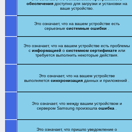
обеспечения
доступно для загрузки и установки на
ваше устройство.
Это означает, что на вашем устройстве есть
серьезные
системные ошибки
.
Это означает, что на вашем устройстве есть проблемы
с
информацией
о
системном сертификате
или
требуется выполнить некоторые действия.
Это означает, что на вашем устройстве
выполняется
синхронизация
данных и приложений .
Это означает, что между вашим устройством и
сервером Samsung произошла
ошибка
.
Это означает, что пришло уведомление о