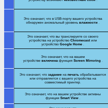
Это означает, что в USB-порту вашего устройства
обнаружен аномальный уровень
влажности
.
Это означает, что вы транслируете со своего
устройства на устройство
Chromecast
или
устройство
Google Home
.
Это означает, что на вашем
устройстве
включена
функция
Screen Mirroring
.
Это означает, что
задание
на
печать
обрабатывается
или отправляется с вашего устройства на
совместимый принтер.
Это означает, что на вашем устройстве активны
функции
Smart View
.