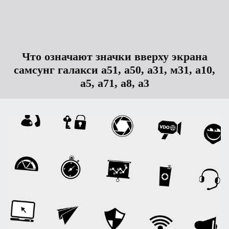
Что означают значки вверху экрана
самсунг галакси а51, а50, а31, м31, а10,
а5, а71, а8, а3