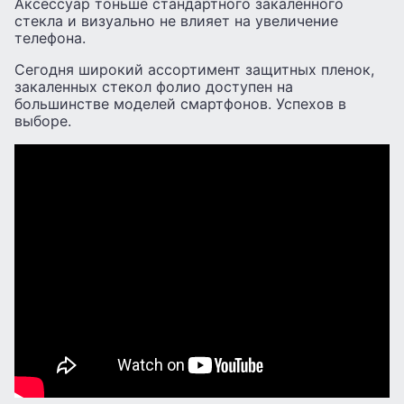
Аксессуар тоньше стандартного закаленного
стекла и визуально не влияет на увеличение
телефона.
Сегодня широкий ассортимент защитных пленок,
закаленных стекол фолио доступен на
большинстве моделей смартфонов. Успехов в
выборе.