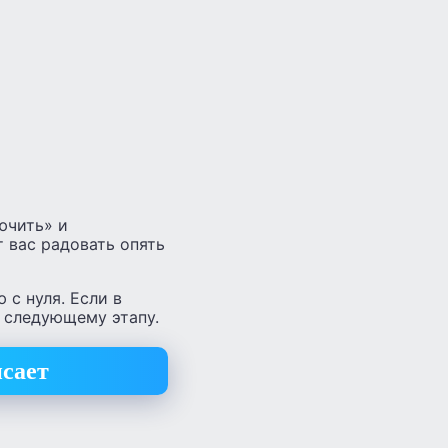
ючить» и
т вас радовать опять
 с нуля. Если в
к следующему этапу.
исает