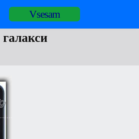
Vsesam
 галакси