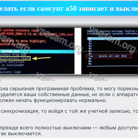
елать если самсунг а50 зависает и выкл
фона серьезная программная проблема, то могу пореко
удалятся ваши собственные данные, но если с аппарат
должен начать функционировать нормально.
 синхронизация, то войдя с той же учетной записью, 
 прежде всего полностью выключаем — любым доступн
 так выключается.