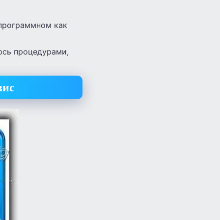
 программном как
юсь процедурами,
вис