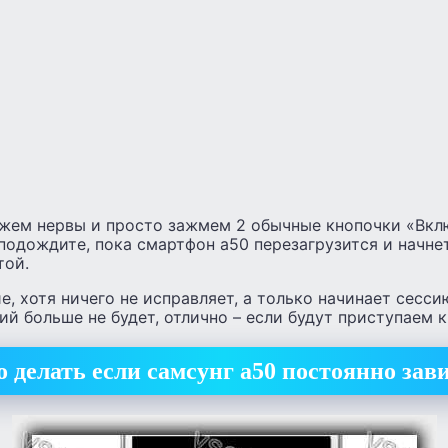
ежем нервы и просто зажмем 2 обычные кнопочки «Вкл
подождите, пока смартфон а50 перезагрузится и начне
той.
, хотя ничего не исправляет, а только начинает сессию
й больше не будет, отлично – если будут приступаем 
о делать если самсунг а50 постоянно зав