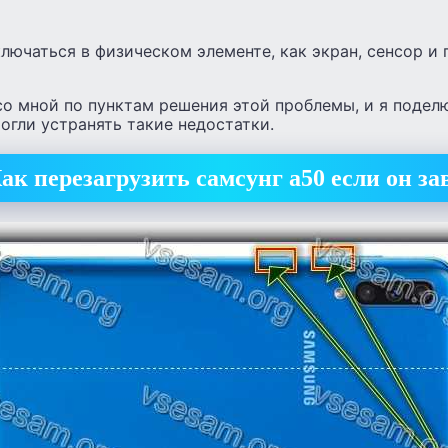
лючаться в физическом элементе, как экран, сенсор и
со мной по пунктам решения этой проблемы, и я подел
гли устранять такие недостатки.
ак перезагрузить самсунг а50 если он за