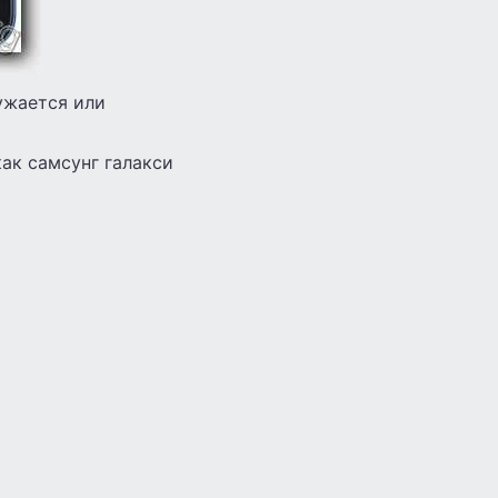
ужается или
как самсунг галакси