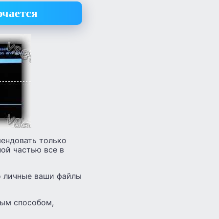
ючается
мендовать только
ной частью все в
то личные ваши файлы
ым способом,