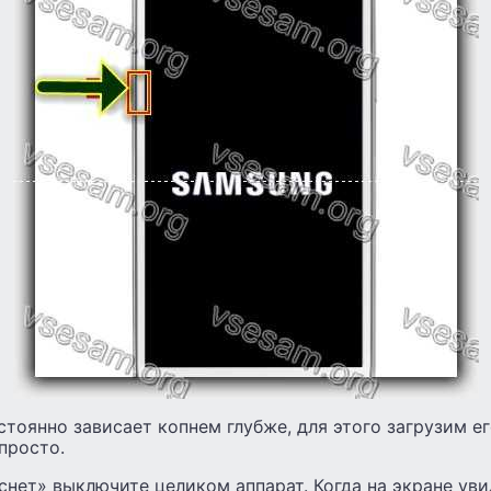
стоянно зависает копнем глубже, для этого загрузим е
просто.
снет» выключите целиком аппарат. Когда на экране ув