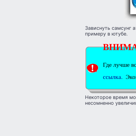
Зависнуть самсунг а
примеру в ютубе.
ВНИМ
Где лучше в
ссылка.
Экон
Некоторое время мож
несомненно увеличи