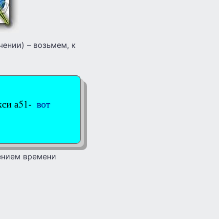
чении) – возьмем, к
кси а51-
вот
чением времени