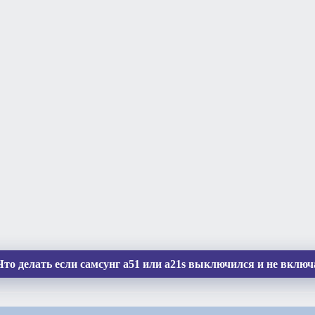
то делать если самсунг а51 или а21s выключился и не включ