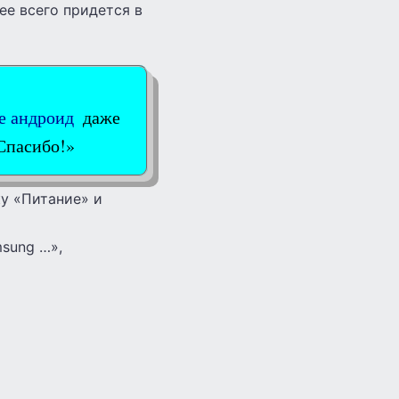
ее всего придется в
е андроид
даже
Спасибо!»
ку «Питание» и
msung …»,