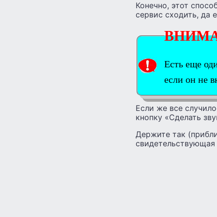
Конечно, этот спосо
сервис сходить, да 
ВНИМ
Есть еще од
если он не 
Если же все случило
кнопку «Сделать зву
Держите так (прибли
свидетельствующая 