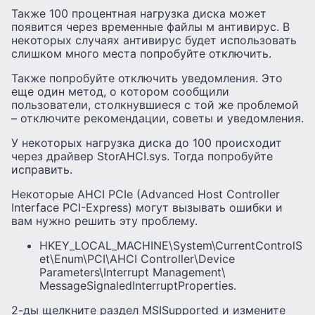
Также 100 процентная нагрузка диска может
появится через временные файлы м антивирус. В
некоторых случаях антивирус будет использовать
слишком много места попробуйте отключить.
Также попробуйте отключить уведомления. Это
еще один метод, о котором сообщили
пользователи, столкнувшиеся с той же проблемой
– отключите рекомендации, советы и уведомления.
У некоторых нагрузка диска до 100 происходит
через драйвер StorAHCI.sys. Тогда попробуйте
исправить.
Некоторые AHCI PCIe (Advanced Host Controller
Interface PCI-Express) могут вызывать ошибки и
вам нужно решить эту проблему.
HKEY_LOCAL_MACHINE\System\CurrentControlS
et\Enum\PCI\AHCI Controller\Device
Parameters\Interrupt Management\
MessageSignaledInterruptProperties.
2-ды щелкните раздел MSISupported и измените