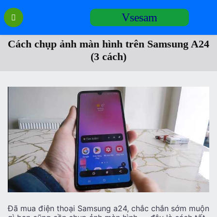
Перейти
Vsesam
к
содержанию
Cách chụp ảnh màn hình trên Samsung A24
(3 cách)
Đã mua điện thoại Samsung a24, chắc chắn sớm muộn