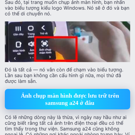
Sau đó, tại trang muốn chụp ảnh màn hình, bạn nhấn
vào biểu tượng kiểu logo Windows. Nó sẽ ở đó và bạn
có thể di chuyển nó.
Đó là tất cả — nó vẫn còn để chạm vào biểu tượng.
Lần sau bạn không cần cấu hình gì nữa, mọi thứ đã
được làm sẵn.
Ảnh chụp màn hình được lưu trữ trên
samsung a24 ở đâu
Có lẽ những dòng này là thừa, vì ngày nay hầu như ai
cũng biết rằng tất cả ảnh trên điện thoại đều có thể
tìm thấy trong thư viện. Samsung a24 cũng không
ngoại lệ. Có những nơi khác ngoài phòng trưng bày. Ví