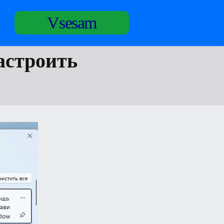
Vsesam
астроить