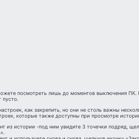
ожете посмотреть лишь до моментов выключения ПК.
 пусто.
настроек, как закрепить, но они не столь важны неско
троек, которые также доступны при просмотре истори
нт из истории -под ним увидите 3 точечки подряд, щел
».
ент и используете снова и снова, щелкнув иконку «Зак