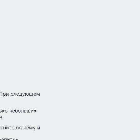
 При следующем
лько небольших
и.
кните по нему и
репить».