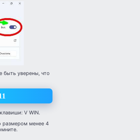
е быть уверены, что
11
клавиши: V WIN.
о размером менее 4
омните.