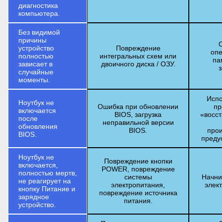
диагностика
компьютера.
Без видимой
причины
устройство
Повреждение
опе
полностью
интегральных схем или
па
зависает в
двоичного диска / ОЗУ.
случайные
моменты.
Испо
Ноутбук не
Ошибка при обновлении
пр
включается
BIOS, загрузка
«восс
после
неправильной версии
обновления
BIOS.
про
BIOS.
преду
Ноутбук не
Повреждение кнопки
включается,
POWER, повреждение
полностью мертв,
системы
Начни
не реагирует на
электропитания,
элек
кнопку Питание и
повреждение источника
зарядное
питания.
устройство.