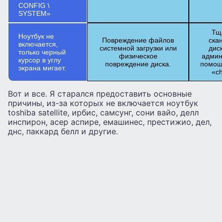
CONFIG \
SYSTEM»
Тщ
Ноутбук не
Повреждение файлов
ска
включается,
системной загрузки или
дис
только черный
физическое
админ
курсор в углу
повреждение диска.
помощ
экрана мигает.
«ch
Вот и все. Я старался предоставить основные
причины, из-за которых не включается ноутбук
toshiba satellite, ирбис, самсунг, сони вайо, делл
инспирон, асер аспире, емашинес, престижио, дел,
днс, паккард белл и другие.