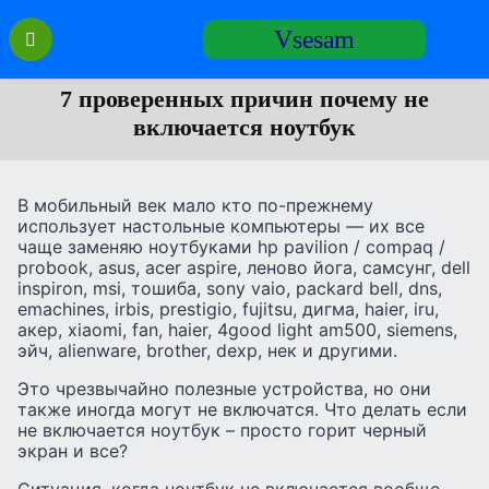
Перейти
Vsesam
к
содержанию
7 проверенных причин почему не
включается ноутбук
В мобильный век мало кто по-прежнему
использует настольные компьютеры — их все
чаще заменяю ноутбуками hp pavilion / compaq /
probook, asus, acer aspire, леново йога, самсунг, dell
inspiron, msi, тошиба, sony vaio, packard bell, dns,
emachines, irbis, prestigio, fujitsu, дигма, haier, iru,
акер, xiaomi, fan, haier, 4good light am500, siemens,
эйч, alienware, brother, dexp, нек и другими.
Это чрезвычайно полезные устройства, но они
также иногда могут не включатся. Что делать если
не включается ноутбук – просто горит черный
экран и все?