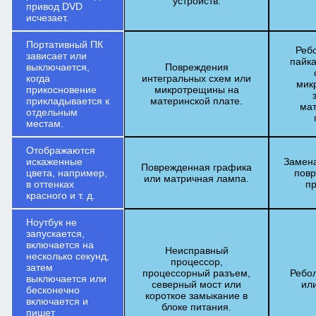
устройств.
привод DVD
исчезает.
Портативный ПК
Реб
зависает или
пайка
выключается,
Повреждения
когда
интегральных схем или
мик
прикосновение
микротрещины на
прикладывается к
материнской плате.
мат
отдельным
местам.
Отображаются
искаженные
Замена
Поврежденная графика
цвета, например,
повр
или матричная лампа.
в оттенках
п
красного и т. д.
Ноутбук не
запускается,
включается на
Неисправный
несколько секунд,
процессор,
затем
процессорный разъем,
Ребо
выключается или
северный мост или
ил
бесконечно
короткое замыкание в
включается и
блоке питания.
пишет