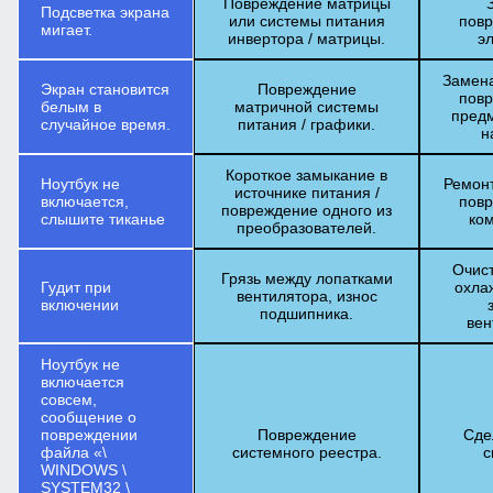
Повреждение матрицы
Подсветка экрана
или системы питания
повр
мигает.
инвертора / матрицы.
э
Замена
Экран становится
Повреждение
повр
белым в
матричной системы
предм
случайное время.
питания / графики.
н
Короткое замыкание в
Ноутбук не
Ремон
источнике питания /
включается,
повр
повреждение одного из
слышите тиканье
ко
преобразователей.
Очис
Грязь между лопатками
Гудит при
охла
вентилятора, износ
включении
подшипника.
вен
Ноутбук не
включается
совсем,
сообщение о
повреждении
Повреждение
Сде
файла «\
системного реестра.
с
WINDOWS \
SYSTEM32 \