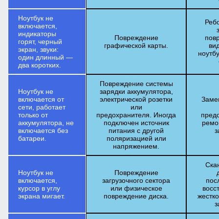
Ноутбук не
Реб
включается,
индикаторы
Повреждение
пов
горят, черный
графической карты.
ви
экран, звуки:
ноутбу
один длинный —
два коротких.
Повреждение системы
Ноутбук не
зарядки аккумулятора,
включается от
электрической розетки
Заме
сети, работает
или
только от
предохранителя. Иногда
пред
аккумулятора, не
подключен источник
ремо
включается без
питания с другой
з
батареи.
поляризацией или
напряжением.
Ска
Ноутбук не
Повреждение
включается,
загрузочного сектора
пос
курсор в углу
или физическое
восс
экрана мигает.
повреждение диска.
жестко
з