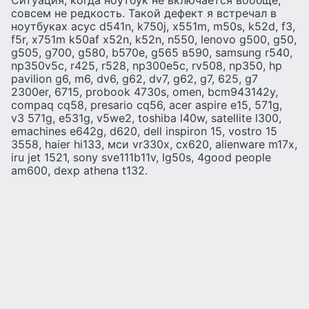
Ситуация, когда ноутбук не включается вообще,
совсем не редкость. Такой дефект я встречал в
ноутбуках асус d541n, k750j, x551m, m50s, k52d, f3,
f5r, x751m k50af x52n, k52n, n550, lenovo g500, g50,
g505, g700, g580, b570e, g565 в590, samsung r540,
np350v5c, r425, r528, np300e5c, rv508, np350, hp
pavilion g6, m6, dv6, g62, dv7, g62, g7, 625, g7
2300er, 6715, probook 4730s, omen, bcm943142y,
compaq cq58, presario cq56, acer aspire e15, 571g,
v3 571g, e531g, v5we2, toshiba l40w, satellite l300,
emachines e642g, d620, dell inspiron 15, vostro 15
3558, haier hi133, мси vr330x, cx620, alienware m17x,
iru jet 1521, sony sve111b11v, lg50s, 4good people
am600, dexp athena t132.