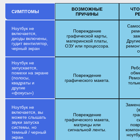
ВОЗМОЖНЫЕ
ЧТО
СИМПТОМЫ
ПРИЧИНЫ
Р
Самос
Ноутбук не
Повреждение
рем
включается,
графической карты,
за
диоды включены,
материнской платы,
Други
гудит вентилятор,
ОЗУ или процессора.
ремонт
черный экран
с
Ноутбук не
запускается,
Реб
помехи на экране
обм
Повреждение
(полосы,
Ремо
графического макета.
квадраты и
тольк
другие
«фокусы»)
Замена
Ноутбук не
(
включается, вы
Повреждение
гра
можете слышать
графического макета,
с
звуки запуска
матрицы или
повр
системы, но
сигнальной ленты.
компон
темный / черный
ноутбу
экран.