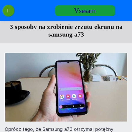
Перейти
Vsesam
к
содержанию
3 sposoby na zrobienie zrzutu ekranu na
samsung a73
Oprócz tego, że Samsung a73 otrzymał potężny