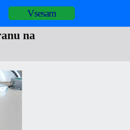
Vsesam
ranu na