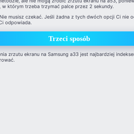
metodzie, ale nie mogą zrobić zrzutu ekranu na a53, poni
 w którym trzeba trzymać palce przez 2 sekundy.
. Nie musisz czekać. Jeśli żadna z tych dwóch opcji Ci nie
 Ci odpowiada.
Trzeci sposób
nia zrzutu ekranu na Samsung a33 jest najbardziej indekse
urować.