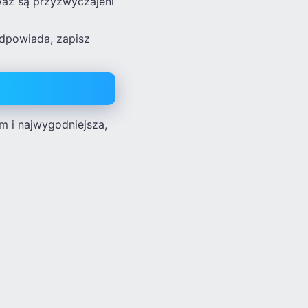
eważ są przyzwyczajeni
 odpowiada, zapisz
m i najwygodniejsza,