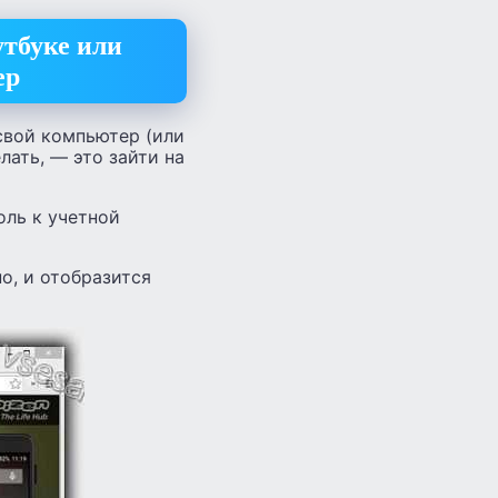
утбуке или
ер
свой компьютер (или
лать, — это зайти на
оль к учетной
о, и отобразится