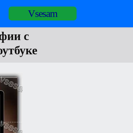
Vsesam
афии с
оутбуке