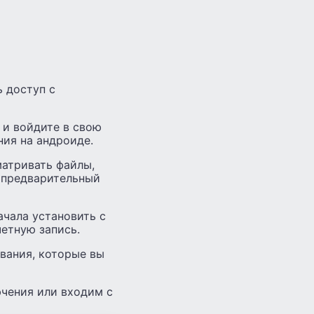
ь доступ с
 и войдите в свою
ния на андроиде.
матривать файлы,
ь предварительный
чала установить с
етную запись.
вания, которые вы
ючения или входим с