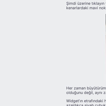
Şimdi üzerine tıklayı
kenarlardaki mavi nokt
Her zaman büyütürüm v
olduğunu değil, aynı 
Widget’ın etrafındaki 
azaldıkça siyah çubuk 