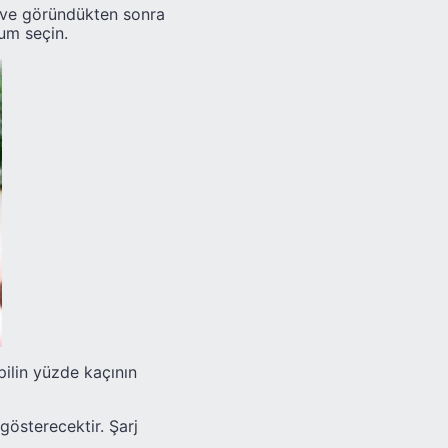
çeve göründükten sonra
num seçin.
ilin yüzde kaçının
gösterecektir. Şarj