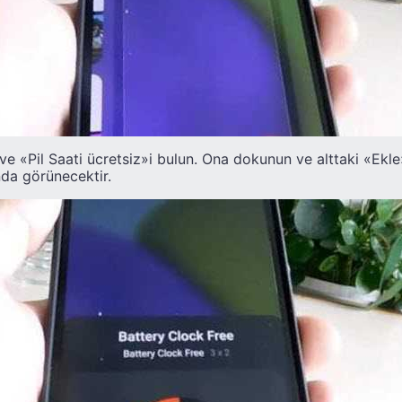
 ve «Pil Saati ücretsiz»i bulun. Ona dokunun ve alttaki «Ekle
nda görünecektir.