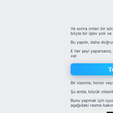
Ve sonra onları bir s
böyle bir işlev yok v
Bu yapılır, daha doğru
E her şeyi yaparsanı
var.
T
Bir xiaome, honor veya
Şu anda, büyük olasılık
Bunu yapmak için oyun
aşağıdaki resme bakın