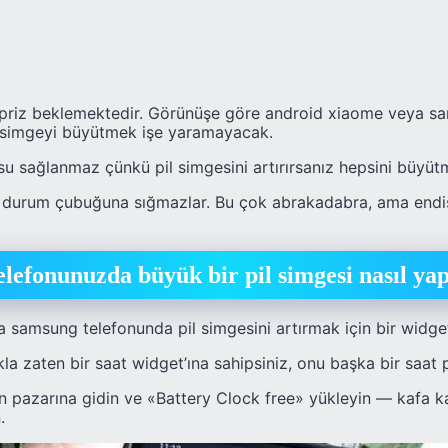
ürpriz beklemektedir. Görünüşe göre android xiaome veya s
e simgeyi büyütmek işe yaramayacak.
su sağlanmaz çünkü pil simgesini artırırsanız hepsini büyüt
z, durum çubuğuna sığmazlar. Bu çok abrakadabra, ama end
elefonunuzda büyük bir pil simgesi nasıl yap
 samsung telefonunda pil simgesini artırmak için bir widge
la zaten bir saat widget’ına sahipsiniz, onu başka bir saat p
 pazarına gidin ve «Battery Clock free» yükleyin — kafa k
.