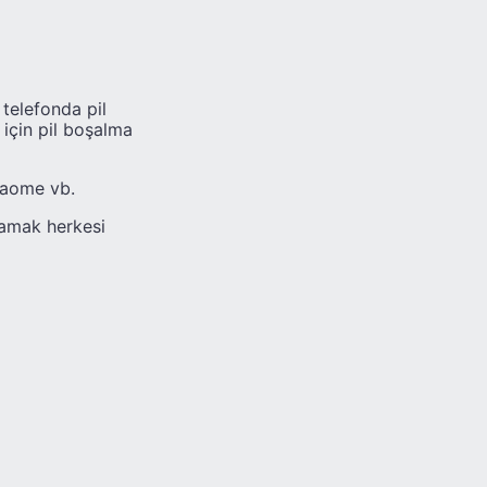
telefonda pil
için pil boşalma
iaome vb.
ramak herkesi