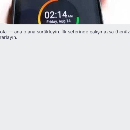
sola — ana olana sürükleyin. İlk seferinde çalışmazsa (henü
arlayın.