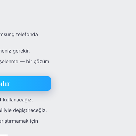
amsung telefonda
meniz gerekir.
işelenme — bir çözüm
ılır
t kullanacağız.
iliyle değiştireceğiz.
arıştırmamak için