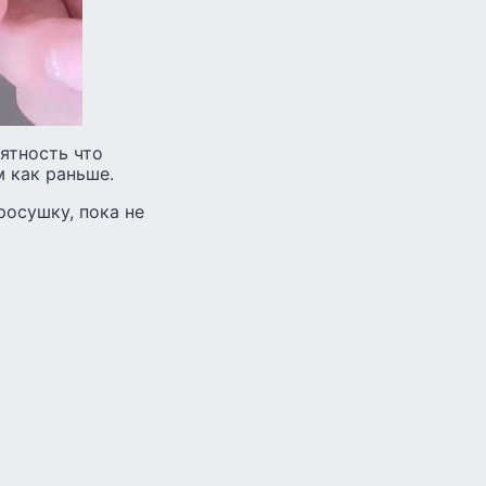
оятность что
 как раньше.
росушку, пока не