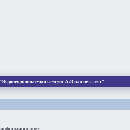
“Водонепроницаемый самсунг А23 или нет: тест”
 информирование.