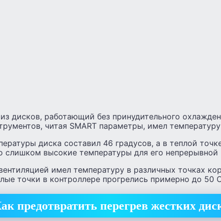
 из дисков, работающий без принудительного охлажден
трументов, читая SMART параметры, имел температуру 
ературы диска составил 46 градусов, а в теплой точк
то слишком высокие температуры для его непрерывной 
вентиляцией имел температуру в различных точках кор
лые точки в контроллере прогрелись примерно до 50 С
ак предотвратить перегрев жестких дис