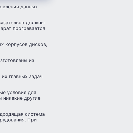
новления данных
обязательно должны
парат прогревается
х корпусов дисков,
изготовлены из
 их главных задач
ные условия для
ы никакие другие
подходящая система
рудования. При