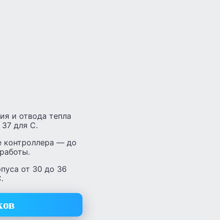
ия и отвода тепла
37 для C.
е контроллера — до
работы.
пуса от 30 до 36
.
ков