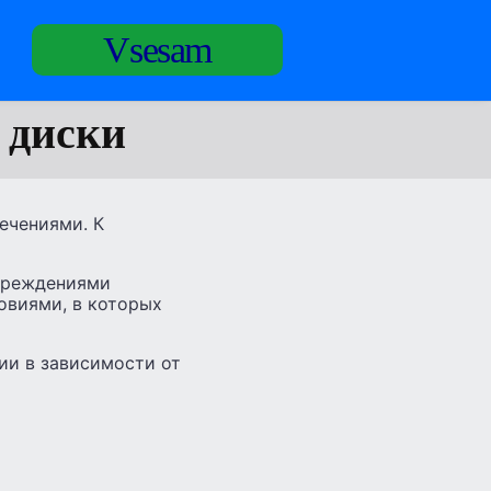
Vsesam
 диски
ечениями. К
овреждениями
овиями, в которых
ии в зависимости от