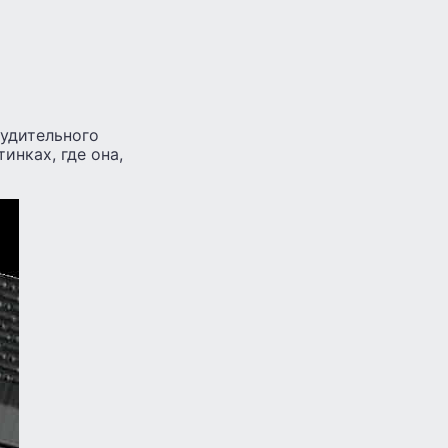
нудительного
инках, где она,