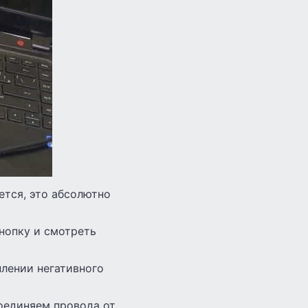
ется, это абсолютно
кнопку и смотреть
плении негативного
соединяем провода от