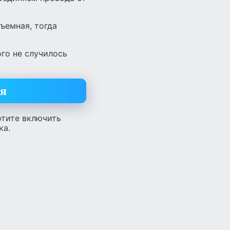
ъемная, тогда
ого не случилось
ния
хотите включить
ка.