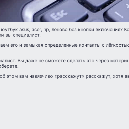
оутбук asus, acer, hp, леново без кнопки включения? К
ли вы специалист.
ваем его и замыкая определенные контакты с лёгкость
иалист. Вы даже не сможете сделать это через материн
оберете.
 об этом вам навязчиво «расскажут» расскажут, хотя а