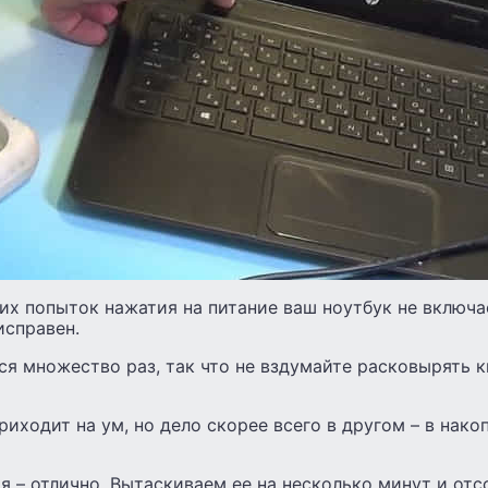
их попыток нажатия на питание ваш ноутбук не включа
 исправен.
ся множество раз, так что не вздумайте расковырять 
риходит на ум, но дело скорее всего в другом – в нако
я – отлично. Вытаскиваем ее на несколько минут и от