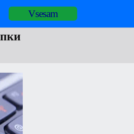
Vsesam
опки