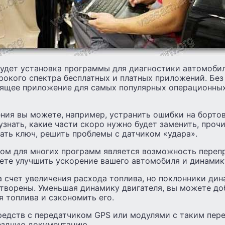
дет установка программы для диагностики автомоби
рокого спектра бесплатных и платных приложений. Бе
ящее приложение для самых популярных операционных 
ия вы можете, например, устранить ошибки на борто
узнать, какие части скоро нужно будет заменить, проч
ать ключ, решить проблемы с датчиком «удара».
ом для многих программ является возможность пере
ете улучшить ускорение вашего автомобиля и динамику
а счет увеличения расхода топлива, но поклонники ди
творены. Уменьшая динамику двигателя, вы можете до
я топлива и сэкономить его.
редств с передатчиком GPS или модулями с таким пе
ездную документацию.