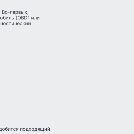
 Во-первых,
обиль (OBD1 или
гностический
надобится подходящий