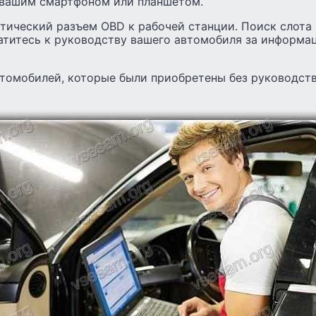
с вашим смартфоном или планшетом.
тический разъем OBD к рабочей станции. Поиск слота 
атитесь к руководству вашего автомобиля за информа
томобилей, которые были приобретены без руководств