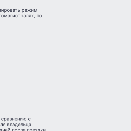
изировать режим
томагистралях, по
 сравнению с
ля владельца
дней после поездки.