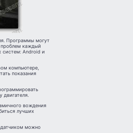
ля. Программы могут
з проблем каждый
систем: Android и
вом компьютере,
итать показания
программировать
 двигателя.
намичного вождения
биться лучших
редатчиком можно