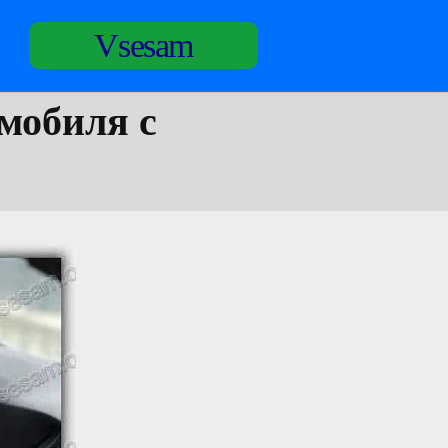
Vsesam
мобиля с