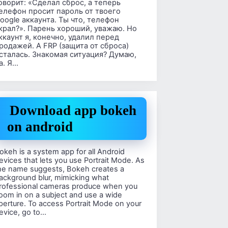
оворит: «Сделал сброс, а теперь
елефон просит пароль от твоего
oogle аккаунта. Ты что, телефон
крал?». Парень хороший, уважаю. Но
ккаунт я, конечно, удалил перед
родажей. А FRP (защита от сброса)
сталась. Знакомая ситуация? Думаю,
а. Я…
Download app bokeh
on android
okeh is a system app for all Android
evices that lets you use Portrait Mode. As
he name suggests, Bokeh creates a
ackground blur, mimicking what
rofessional cameras produce when you
oom in on a subject and use a wide
perture. To access Portrait Mode on your
evice, go to…