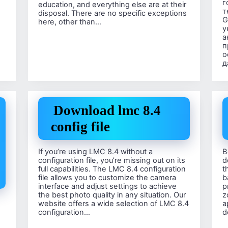
г
education, and everything else are at their
т
disposal. There are no specific exceptions
G
here, other than…
у
а
п
о
д
Download lmc 8.4
config file
If you’re using LMC 8.4 without a
B
configuration file, you’re missing out on its
d
full capabilities. The LMC 8.4 configuration
t
file allows you to customize the camera
b
interface and adjust settings to achieve
p
the best photo quality in any situation. Our
z
website offers a wide selection of LMC 8.4
a
configuration…
d