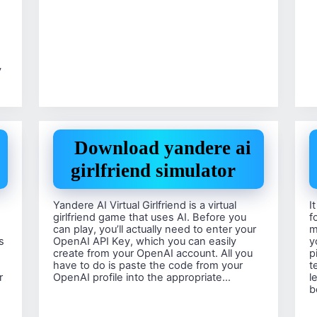
у
Download yandere ai
girlfriend simulator
Yandere AI Virtual Girlfriend is a virtual
I
girlfriend game that uses AI. Before you
f
can play, you’ll actually need to enter your
m
s
OpenAI API Key, which you can easily
y
create from your OpenAI account. All you
p
have to do is paste the code from your
t
r
OpenAI profile into the appropriate…
l
b