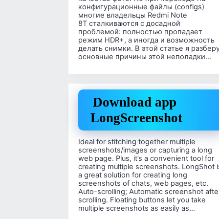
конфигурационные файлы (configs)
многие владельцы Redmi Note
8T сталкиваются с досадной
проблемой: полностью пропадает
режим HDR+, а иногда и возможность
делать снимки. В этой статье я разбер
основные причины этой неполадки…
Download app
LongScreenshot
Ideal for stitching together multiple
screenshots/images or capturing a long
web page. Plus, it’s a convenient tool for
creating multiple screenshots. LongShot i
a great solution for creating long
screenshots of chats, web pages, etc.
Auto-scrolling; Automatic screenshot afte
scrolling. Floating buttons let you take
multiple screenshots as easily as…