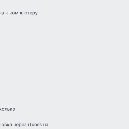
на к компьютеру.
сколько
овка через iTunes на