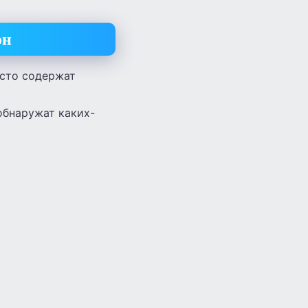
он
асто содержат
обнаружат каких-