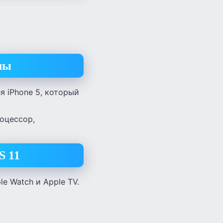
мы
я iPhone 5, который
роцессор,
S 11
e Watch и Apple TV.