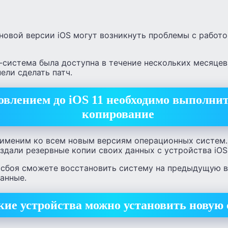
новой версии iOS могут возникнуть проблемы с работ
-система была доступна в течение нескольких месяцев
ели сделать патч.
овлением до iOS 11 необходимо выполнит
копирование
рименим ко всем новым версиям операционных систем
оздали резервные копии своих данных с устройства iOS 
о сбоя сможете восстановить систему на предыдущую 
анные.
кие устройства можно установить новую 