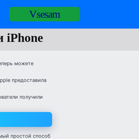
Vsesam
и iPhone
Теперь можете
Apple предоставила
зователи получили
амый простой способ