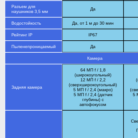
Разъем для
Да
наушников 3,5 мм
Водостойкость
Да, от 1 м до 30 мин
Рейтинг IP
IP67
Пыленепроницаемый
Да
Камера
64 МП f / 1,8
(широкоугольный)
12 МП f / 2,2
(
(сверхширокоугольный)
Задняя камера
5 МП f / 2,4 (макро)
(св
5 МП f / 2,4 (датчик
5 
глубины) с
автофокусом
Све