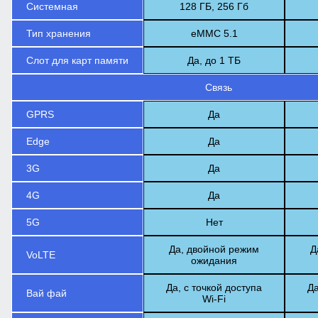
Системная
128 ГБ, 256 Гб
Тип хранения
eMMC 5.1
Слот для карт памяти
Да, до 1 ТБ
Связь
GPRS
Да
Edge
Да
3G
Да
4G
Да
5G
Нет
Да, двойной режим
Д
VoLTE
ожидания
Да, с точкой доступа
Да
Вай фай
Wi-Fi