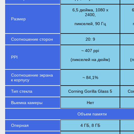
6,5 дюйма, 1080 x
6
2400,
Размер
пикселей, 90 Гц
Соотношение сторон
20: 9
~ 407 ppi
PPI
(пикселей на дюйм)
(
Соотношение экрана
~ 84,1%
к корпусу
Тип стекла
Corning Gorilla Glass 5
Cor
Выемка камеры
Нет
Объем памяти
Оперная
4 ГБ, 8 ГБ