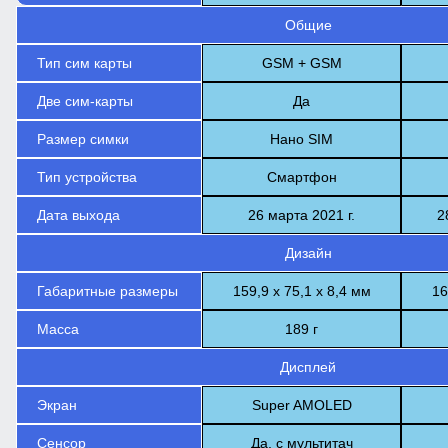
Общие
Тип сим карты
GSM + GSM
Две сим-карты
Да
Размер симки
Нано SIM
Тип устройства
Смартфон
Дата выхода
26 марта 2021 г.
2
Дизайн
Габаритные размеры
159,9 х 75,1 х 8,4 мм
16
Масса
189 г
Дисплей
Экран
Super AMOLED
Сенсор
Да, с мультитач