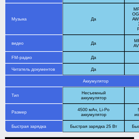
MP
OG
Музыка
Да
AWB
MP
видео
Да
AV
FM-радио
Да
Читатель документов
Да
Аккумулятор
Несъемный
Тип
аккумулятор
4500 мАч, Li-Po
Размер
аккумулятор
ио
Быстрая зарядка
Быстрая зарядка 25 Вт
Быс