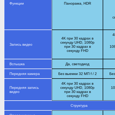
Функции
Панорама, HDR
с
4
4K при 30 кадрах в
секунду UHD, 1080p
Запись видео
при 30 кадрах в
108
секунду FHD
Вспышка
Да, светодиод
Передняя камера
Без выемки 32 МП f / 2
Без
4K при 30 кадрах в
Передняя запись
секунду UHD, 1080p
10
видео
при 30 кадрах в
секунду FHD
Структура