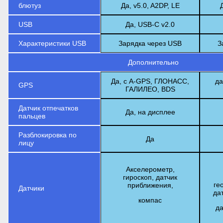
блютуз
Да, v5.0, A2DP, LE
USB
Да, USB-C v2.0
Характеристики USB
Зарядка через USB
З
Дополнительно
Да, с A-GPS, ГЛОНАСС,
да
GPS
ГАЛИЛЕО, BDS
Датчик отпечатков
Да, на дисплее
пальцев
Разблокировка по
Да
лицу
Акселерометр,
гироскоп, датчик
ге
приближения,
Датчики
да
компас
да