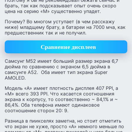
брать, так как подсказывает опыт очень скоро
цена на серию «М» существенно упадет.
Почему? Во многом уступает (в чем расскажу
ниже) младщему брату, а батареи на 7000 мча, как
предшественник так и не получил.
Сравнение дисплеев
Самсунг М52 имеет больший размер экрана 6,7
дюйма по сравнению с экраном 6,5 дюйма в
самсунге А52. Оба имеет тип экрана Super
AMOLED.
Модель «А» имеет плотность дисплея 407 PPI, а
«М» всего 393 PPI. Что касается соотношения
экрана к корпусу, то соотвественно ~ 84,1% и ~
86,4%. Оба телефона имеют одинаковое
соотношение сторон 20: 9.
Разница в пиикселях заметна, но стоит отметить
что экран не хуже, просто «А» немного меньше по
размеру от «М», поэтому пикселей у него больше.