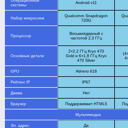
Операционные
Android v11
системы
Qualcomm Snapdragon
Qu
Набор микросхем
720G
Восьмиядерный с
Процессор
частотой 2,3 ГГц
2×2,2 ГГц Kryo 470
(4
Основные детали
Gold и 6×1,8 ГГц Kryo
4
470 Silver
GPU
Adreno 618
Рейтинг IP
IP67
Джава
Нет
Браузер
Поддерживает HTML5
По
Мультимедиа
Эл. адрес
Да