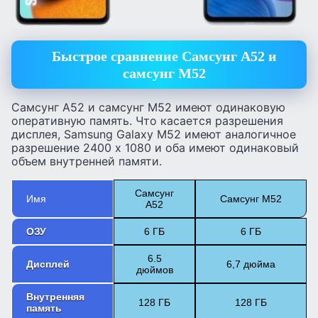
Быстрое сравнение Самсунг А52 и
самсунг М52
Самсунг А52 и самсунг М52 имеют одинаковую
оперативную память. Что касается разрешения
дисплея, Samsung Galaxy M52 имеют аналогичное
разрешение 2400 x 1080 и оба имеют одинаковый
объем внутренней памяти.
Самсунг
Имя
Самсунг M52
А52
ОЗУ
6 ГБ
6 ГБ
6.5
Дисплей
6,7 дюйма
дюймов
Внутренняя
128 ГБ
128 ГБ
память