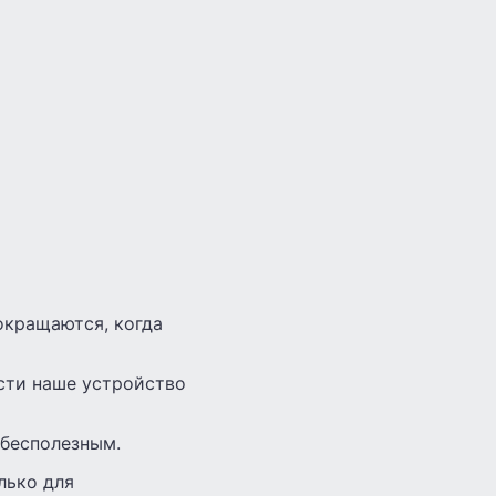
окращаются, когда
ести наше устройство
 бесполезным.
лько для