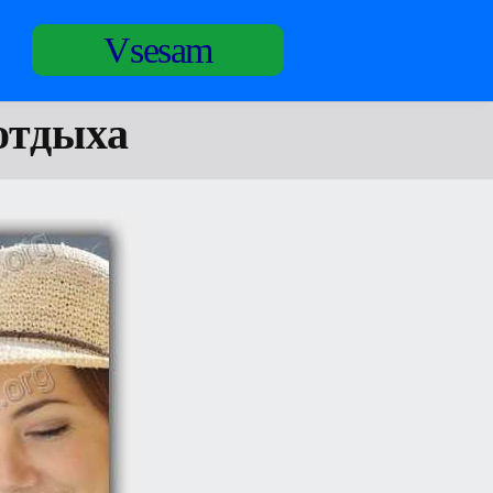
Vsesam
отдыха