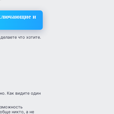
включающие и
делаете что хотите.
но. Как видите один
возможность
обще никто, а не