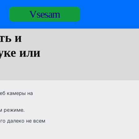
Vsesam
ть и
уке или
еб камеры на
ом режиме.
го далеко не всем