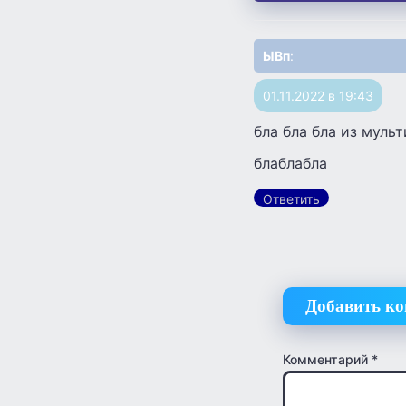
ЫВп
:
01.11.2022 в 19:43
бла бла бла из мульт
блаблабла
Ответить
Добавить к
Комментарий
*