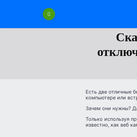
Перейти
к
содержанию
Ска
отключ
Есть две отличные 
компьютере или встр
Зачем они нужны? Да
Только используя пр
известно, как веб к