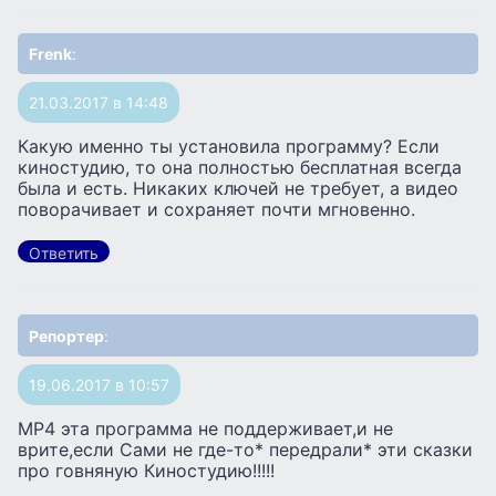
Frenk
:
21.03.2017 в 14:48
Какую именно ты установила программу? Если
киностудию, то она полностью бесплатная всегда
была и есть. Никаких ключей не требует, а видео
поворачивает и сохраняет почти мгновенно.
Ответить
Репортер
:
19.06.2017 в 10:57
МР4 эта программа не поддерживает,и не
врите,если Сами не где-то* передрали* эти сказки
про говняную Киностудию!!!!!