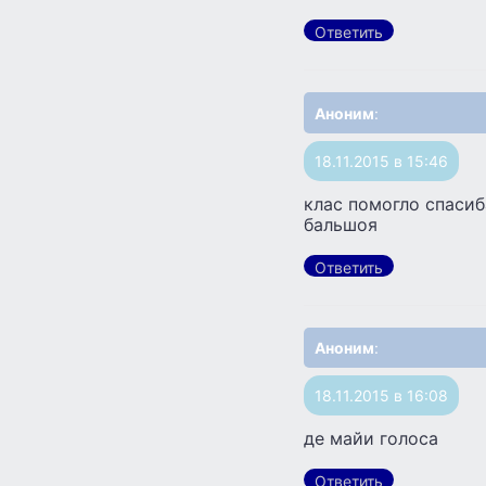
Ответить
Аноним
:
18.11.2015 в 15:46
клас помогло спасиб
бальшоя
Ответить
Аноним
:
18.11.2015 в 16:08
де майи голоса
Ответить