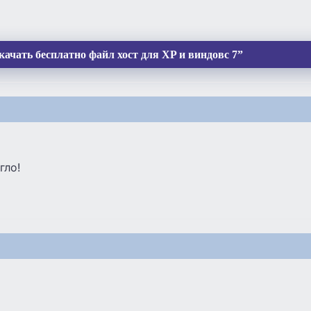
ачать бесплатно файл хост для XP и виндовс 7”
гло!