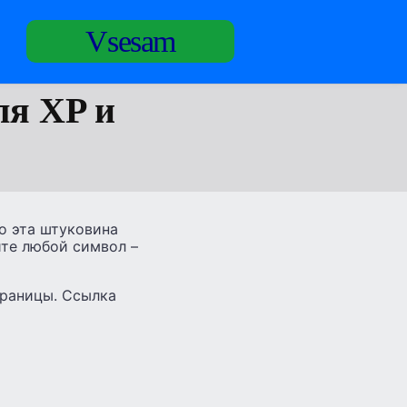
Vsesam
ля XP и
го эта штуковина
ите любой символ –
траницы. Ссылка