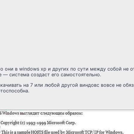
о они в windows xp и других по сути между собой не о
е — система создаст его самостоятельно.
скачивать на 7 или любой другой виндовс вовсе не обяз
отоспособна.