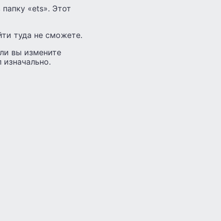
 папку «ets». Этот
ойти туда не сможете.
сли вы измените
л изначально.