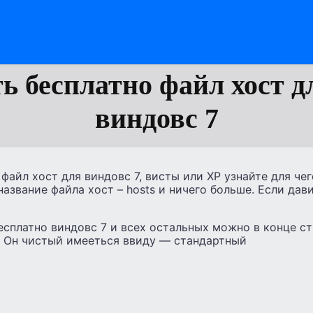
ь бесплатно файл хост д
виндовс 7
файл хост для виндовс 7, висты или XP узнайте для че
азвание файла хост – hosts и ничего больше. Если дав
есплатно виндовс 7 и всех остальных можно в конце с
. Он чистый имееться ввиду — стандартный