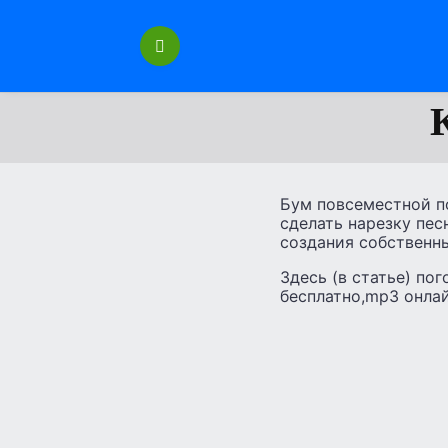
Перейти
к
содержанию
Бум повсеместной по
сделать нарезку пес
создания собственн
Здесь (в статье) пог
бесплатно,mp3 онлай