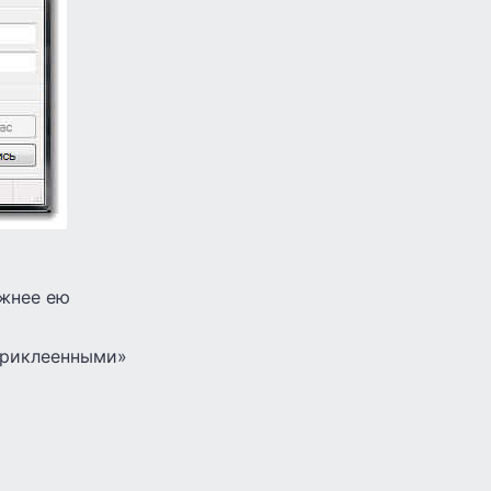
ожнее ею
«приклеенными»