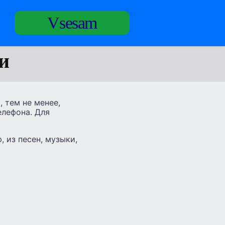
Vsesam
и
 тем не менее,
елефона. Для
, из песен, музыки,