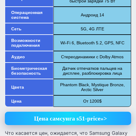
быстрой зарядки 75 Вт
Операционная
Андроид 14
система
Сеть
5G, 4G ЛТЕ
Возможности
Wi-Fi 6, Bluetooth 5.2, GPS, NFC
подключения
Аудио
Стереодинамики с Dolby Atmos
Биометрическая
Датчик отпечатков пальцев на
безопасность
дисплее, разблокировка лица
Phantom Black, Mystique Bronze,
Цвета
Arctic Silver
Цена
От 1200$
Цена самсунга s51-price»>
Что касается цен, ожидается, что Samsung Galaxy