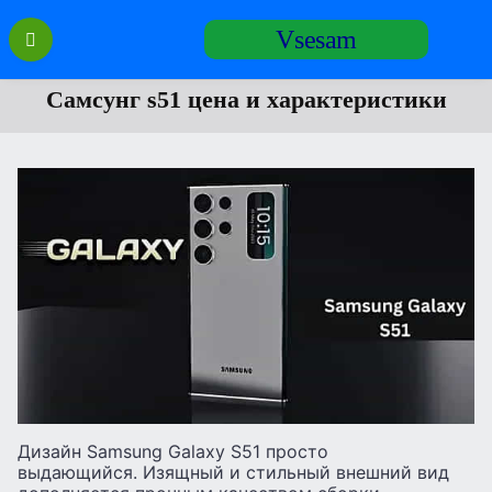
Перейти
Vsesam
к
содержанию
Самсунг s51 цена и характеристики
Дизайн Samsung Galaxy S51 просто
выдающийся. Изящный и стильный внешний вид