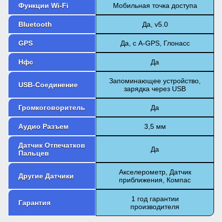
Функции Wi-Fi
Мобильная точка доступа
Bluetooth
Да, v5.0
GPS
Да, с A-GPS, Глонасс
Нфс
Да
Запоминающее устройство,
USB-Соединение
зарядка через USB
Громкоговоритель
Да
Аудио Разъем
3,5 мм
Датчик Отпечатков
Да
Пальцев
Акселерометр, Датчик
Другие Датчики
приближения, Компас
1 год гарантии
Гарантия
производителя