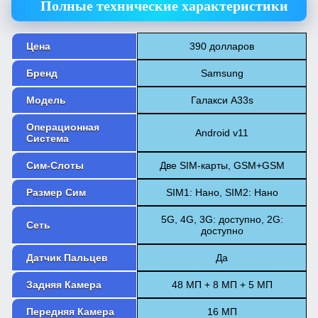
Полные технические характеристики
Цена
390 долларов
Бренд
Samsung
Модель
Галакси А33s
Операционная
Android v11
Система
Сим-Слоты
Две SIM-карты, GSM+GSM
Размер Сим
SIM1: Нано, SIM2: Нано
5G, 4G, 3G: доступно, 2G:
Сеть
доступно
Датчик Пальцев
Да
Задняя Камера
48 МП + 8 МП + 5 МП
Передняя Камера
16 МП