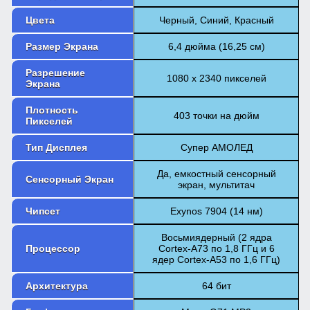
Цвета
Черный, Синий, Красный
Размер Экрана
6,4 дюйма (16,25 см)
Разрешение
1080 х 2340 пикселей
Экрана
Плотность
403 точки на дюйм
Пикселей
Тип Дисплея
Супер АМОЛЕД
Да, емкостный сенсорный
Сенсорный Экран
экран, мультитач
Чипсет
Exynos 7904 (14 нм)
Восьмиядерный (2 ядра
Процессор
Cortex-A73 по 1,8 ГГц и 6
ядер Cortex-A53 по 1,6 ГГц)
Архитектура
64 бит