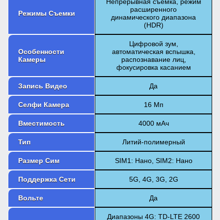
Непрерывная съемка, режим
расширенного
Режимы Съемки
динамического диапазона
(HDR)
Цифровой зум,
Особенности
автоматическая вспышка,
Камеры
распознавание лиц,
фокусировка касанием
Запись Видео
Да
Селфи Камера
16 Мп
Вместимость
4000 мАч
Тип
Литий-полимерный
Размер Сим
SIM1: Нано, SIM2: Нано
Поддержка Сети
5G, 4G, 3G, 2G
Вольте
Да
Диапазоны 4G: TD-LTE 2600