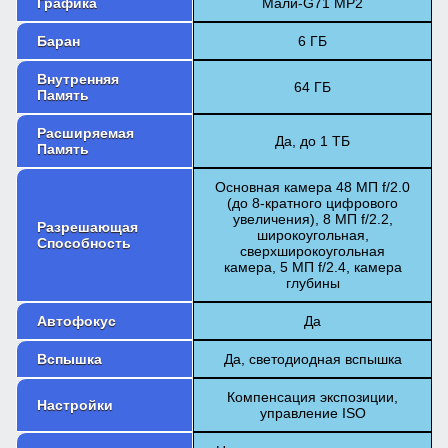
Графика
Мали-G71 MP2
Баран
6 ГБ
Внутренняя
64 ГБ
Память
Расширяемая
Да, до 1 ТБ
Память
Основная камера 48 МП f/2.0
(до 8-кратного цифрового
увеличения), 8 МП f/2.2,
Разрешающая
широкоугольная,
Способность
сверхширокоугольная
камера, 5 МП f/2.4, камера
глубины
Автофокус
Да
Вспышка
Да, светодиодная вспышка
Компенсация экспозиции,
Настройки
управление ISO