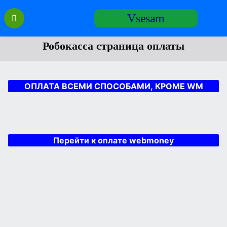
Перейти
Vsesam
к
содержанию
Робокасса страница оплаты