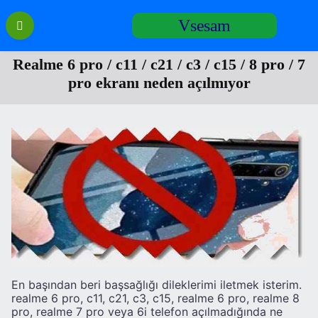
Перейти
Vsesam
к
содержанию
Realme 6 pro / c11 / c21 / c3 / c15 / 8 pro / 7
pro ekranı neden açılmıyor
En başından beri başsağlığı dileklerimi iletmek isterim.
realme 6 pro, c11, c21, c3, c15, realme 6 pro, realme 8
pro, realme 7 pro veya 6i telefon açılmadığında ne