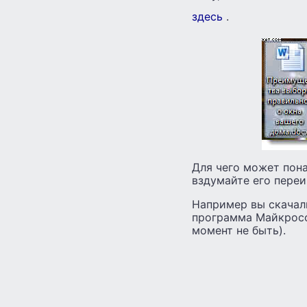
здесь
.
Для чего может пона
вздумайте его переи
Например вы скачали
программа Майкросо
момент не быть).