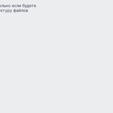
олько если будете
уктуру файлов