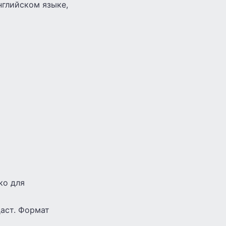
нглийском языке,
ко для
аст. Формат