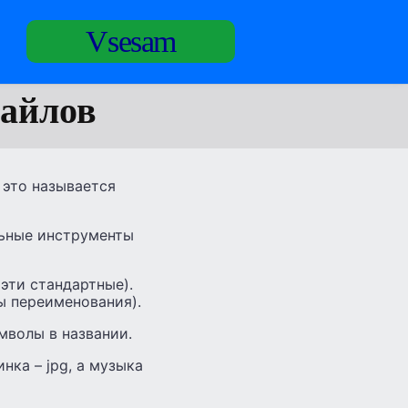
Vsesam
айлов
 это называется
льные инструменты
эти стандартные).
ы переименования).
мволы в названии.
нка – jpg, а музыка