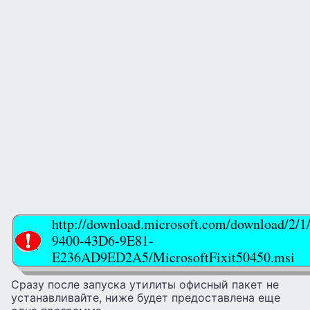
http://download.microsoft.com/download/2/
9400-43D6-9E81-
E236AD9ED2A5/MicrosoftFixit50450.msi
Сразу после запуска утилиты офисный пакет не
устанавливайте, ниже будет предоставлена еще