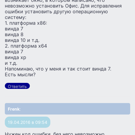
возникает окно, в котором написано, что
невозможно установить Офис. Для исправления
ошибки установить другую операционную
систему:
1. платформа х86:
винда 7
винда 8
винда 10 и т.д.
2. платформа х64
винда 7
винда хр
и т.д.
Напоминаю, что у меня и так стоит винда 7.
Есть мысли?
Ответить
Frenk
:
19.04.2016 в 09:54
Нужен код ошибки, без него невозможно