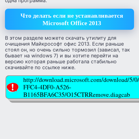
одна программа.
Что делать если не устанавливается
Microsoft Office 2013
В этом разделе можете скачать утилиту для
очищения Майкрософт офис 2013. Если раньше
стоял он, но очень сильно тормозил (зависал, так
бывает на windows 7) и вы хотите перейти на
версию которая раньше работала стабильно
скачивайте по ссылке ниже.
http://download.microsoft.com/download/5/
FFC4-4DF0-A526-
B1165BFA6C35/O15CTRRemove.diagcab