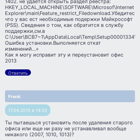
1402. не удается открыть раздел реестра:
HKEY_LOCAL_MACHINE\SOFTWARE\Microsof\Internet
Explorer\main\Feature_restrict_Filedownload.Убедитесь,
что у вас ест необходимые подержки Майкрософт
(PSS). Сведения о том, как обратится в службу
поддержки,см.в
C:\User\BCB7~1\AppData\Local\Temp\Setup00001334\
Ошибка установки.Выполняется откат
изменений…»
Как я могу исправит эту и переустановит офис
2013
Ответить
Frenk
:
17.04.2015 в 14:02
Ты пытаешься установить после удаления старого
офиса или еще ни разу не устанавливал вообще
никакого (2007, 1010, 1013)?