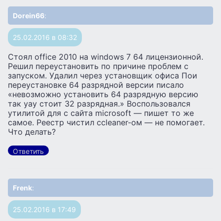
Dorein66
:
25.02.2016 в 08:32
Стоял office 2010 на windows 7 64 лицензионной.
Решил переустановить по причине проблем с
запуском. Удалил через установщик офиса Пои
переустановке 64 разрядной версии писало
«невозможно установить 64 разрядную версию
так уау стоит 32 разрядная.» Воспользовался
утилитой для с сайта microsoft — пишет то же
самое. Реестр чистил ccleaner-ом — не помогает.
Что делать?
Ответить
Frenk
:
25.02.2016 в 17:49