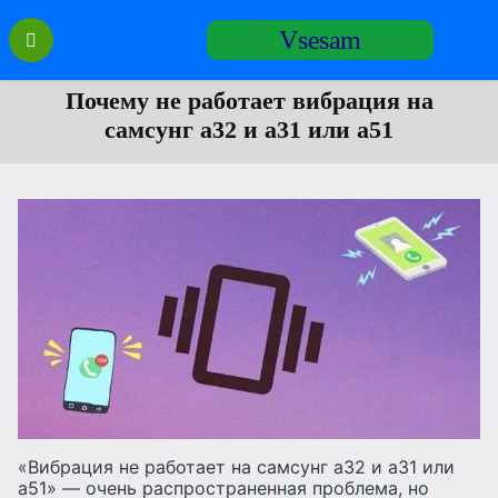
Перейти
Vsesam
к
содержанию
Почему не работает вибрация на
самсунг а32 и а31 или а51
«Вибрация не работает на самсунг а32 и а31 или
а51» — очень распространенная проблема, но