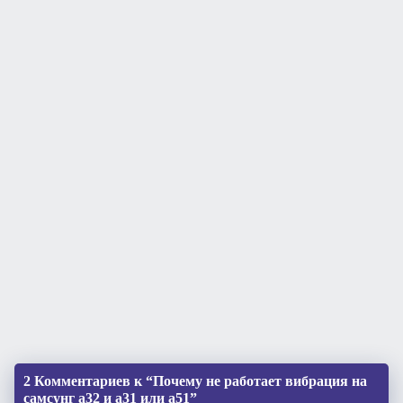
2 Комментариев к “Почему не работает вибрация на
самсунг а32 и а31 или а51”