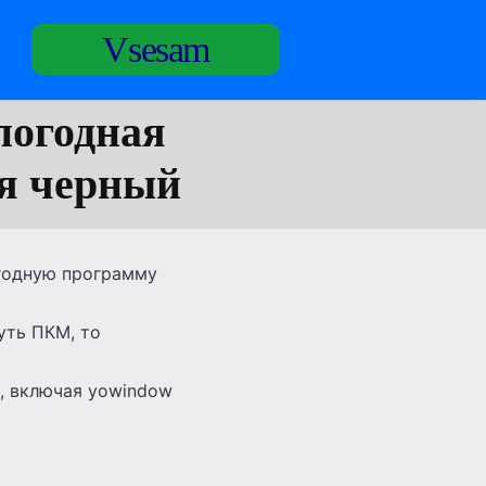
Vsesam
погодная
ся черный
огодную программу
уть ПКМ, то
, включая yowindow