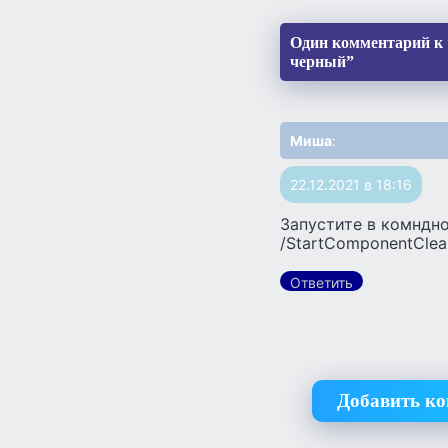
Один комментарий к 
черный”
Миша
:
22.12.2021 в 18:16
Запустите в комндно
/StartComponentClea
Ответить
Добавить к