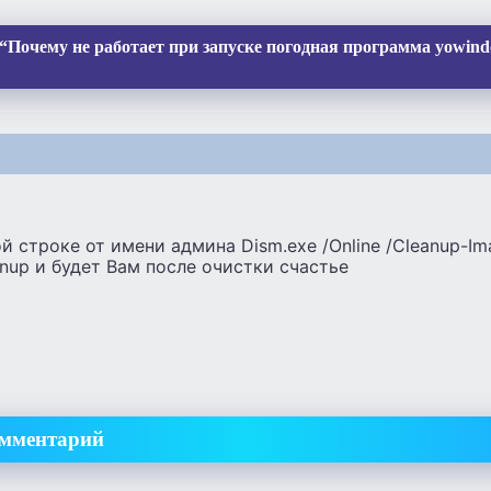
“Почему не работает при запуске погодная программа yowin
й строке от имени админа Dism.exe /Online /Cleanup-Im
nup и будет Вам после очистки счастье
омментарий