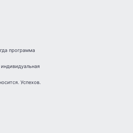
огда программа
о индивидуальная
носится. Успехов.