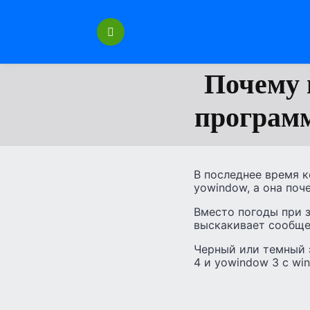
Перейти
к
содержанию
Почему 
программ
В последнее время к
yowindow, а она поч
Вместо погоды при з
выскакивает сообще
Черный или темный 
4 и yowindow 3 с win