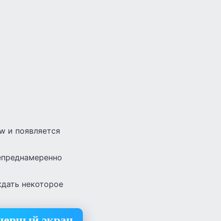
w и появляется
непреднамеренно
ждать некоторое
 черный экран