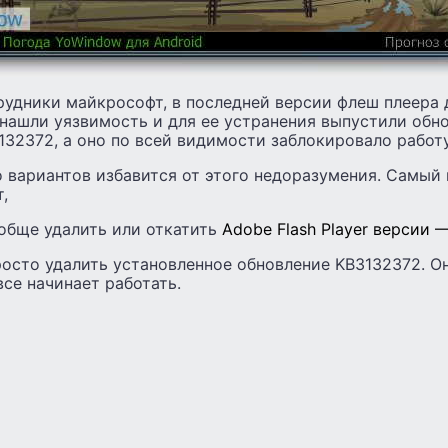
рудники майкрософт, в последней версии флеш плеера 
 нашли уязвимость и для ее устранения выпустили обн
32372, а оно по всей видимости заблокировало работу
о вариантов избавится от этого недоразумения. Самый
,
ообще удалить или откатить
Adobe Flash Player версии —
осто удалить установленное обновление KB3132372. Он
все начинает работать.